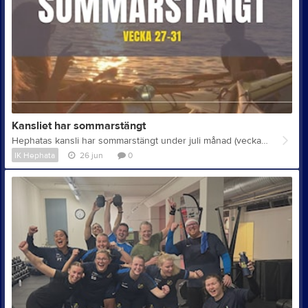
Kansliet har sommarstängt
Hephatas kansli har sommarstängt under juli månad (vecka 27–31). Vid brådskande ärenden, vänligen kontakta styrelsen via e-post: styrelsen@hephata.se Vi önskar alla medlemmar, ledare, samarbetspartners och besökare en riktigt fin och avkopplande sommar. Välkommen tillbaka i augusti!
IK Hephata
26 jun
0