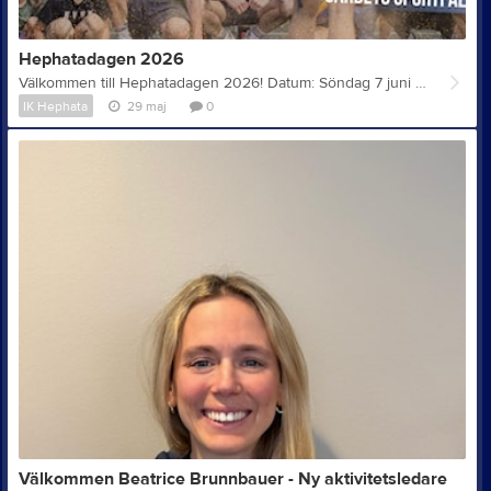
Hephatadagen 2026
Välkommen till Hephatadagen 2026! Datum: Söndag 7 juni Tid: Kl. 10:30–15:30 Plats: Gärdets sportfält vid Kampementsbadet, Sandhamnsgatan 64, 115 40 Stockholm Under dagen finns möjlighet att prova olika aktiviteter, delta i tävlingar eller bara heja på andra. För barn finns aktiviteter tillsammans med Barn- och ungdomssektionen samt möjlighet att träffa vår maskot. Passa även på att träffa våra sektioner och styrelse under dagen. Du kan prova och beställa Hephata-kläder från Stadium på plats. Fika, lätt lunch och annat gott finns att köpa i samarbete med Teckensurra & Teckentullen. Program 10:30 Öppning 11:00–15:00 • Beachvolleyball • Beachpadel • Kubb • Beachsoccer • Basket 11:00–11:30 • Prova på cross-fit • Prova på cirkelträning DÖV + 11:40–12:10 • Prova på cirkelträning 12:20–12:50 • Kubbtävling 13:00–14:00 • Beachvolleyballturnering 14:00–15:00 • Beachsoccerturnering Eventet genomförs även vid regn men kan ställas in vid kraftigt regn eller stark vind.
IK Hephata
29 maj
0
Välkommen Beatrice Brunnbauer - Ny aktivitetsledare