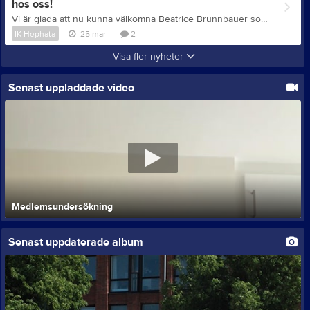
hos oss!
Vi är glada att nu kunna välkomna Beatrice Brunnbauer som ny aktivitetsledare i IK Hephata. Beatrice började sin tjänst måndagen den 23 mars och är anställd på 75 % i en visstidsanställning på ett år till att börja med. Beatrice har flera års erfarenhet av arbete inom dövidrotten och ungdomsverksamhet. Hon har senast varit verksamhetsansvarig i Stockholms Dövas Ungdomsråd där hon arbetat med planering och genomförande av aktiviteter, arrangemang och läger samt haft ansvar för budget, kommunikation och samordning av verksamheten. Hon har även haft uppdrag som ledare inom Svenska Dövidrottsförbundet och arbetat med olika typer av aktiviteter för barn, ungdomar och vuxna. Beatrice har också under många år varit aktiv inom IK Hephatas verksamhet där hon deltagit i föreningens aktiviteter och tävlingar, bland annat inom beachvolleyboll och futsal. Beatrice beskriver själv sitt engagemang så här: "Jag brinner för att skapa möjligheter för andra att hitta glädje i idrotten och utvecklas." Utöver detta har Beatrice erfarenhet av att leda frilufts- och idrottsaktiviteter, arbeta som instruktör samt planera verksamhet för olika målgrupper, vilket ger henne en bred bakgrund i att skapa trygga och utvecklande aktiviteter. I rollen som aktivitetsledare i IK Hephata kommer Beatrice att arbeta med planering och genomförande av föreningens aktiviteter, främst inom målgrupperna barn och ungdom, +65 och paraidrott, samt administrativa uppgifter på föreningens kansli kopplade till verksamheten. Tjänsten finansieras med stöd av bidrag från Region Stockholm och riktar sig till verksamhet inom barn- och ungdomsidrott, paraidrott samt idrott för personer 65+. Vi hälsar Beatrice varmt välkommen till IK Hephata!
IK Hephata
25 mar
2
Visa fler nyheter
Senast uppladdade video
Medlemsundersökning
Senast uppdaterade album