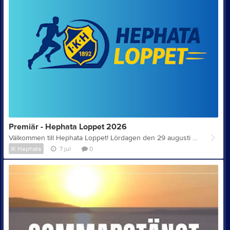
Premiär - Hephata Loppet 2026
Välkommen till Hephata Loppet! Lördagen den 29 augusti 2026 arrangerar IK Hephata ett motionslopp i Hagaparken, Stockholm. Loppet är öppet för alla, oavsett om du vill springa eller promenera. Vi ser fram emot en dag fylld av rörelse, gemenskap och glädje. 👉 Anmäl dig idag! Tävlingsinformation • Datum: Lördag 29 augusti 2026 • Samling: Kl. 09.00 • Start: Kl. 09.30 • Plats: Hagaparken, Stockholm • Distans: 5 km • Startplats: Haga parkrun – parkeringen vid Haga Forum (nära Haga Tennis) Anmälan Anmäl dig via Microsoft Forms: Klicka här och fyll i formulär Observera! För att delta behöver du ett kostnadsfritt Parkrun-ID. Registrera dig via Parkrun och ange sedan ditt Parkrun-ID i anmälan. Parkrun Registrera ditt kostnadsfria Parkrun-ID: Klicka här och registrera Deltagarlista Deltagarlistan publiceras löpande på SportTA. Kontakt lopning@hephata.se
IK Hephata
7 jul
0