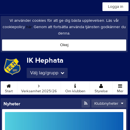
Logga in
Vi använder cookies för att ge dig bästa upplevelsen. Läs vår
cookiepolicy
här
. Genom att fortsätta använda tjänsten godkänner du
denna.
Okej
IK Hephata
Välj lag/grupp
Start
Verksamhet 2025/26
Om klubben
Styrelse
Mer
Nyheter
Klubbnyheter