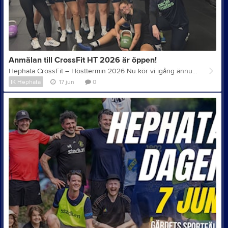
Anmälan till CrossFit HT 2026 är öppen!
Hephata CrossFit – Hösttermin 2026 Nu kör vi igång ännu en termin med CrossFit tillsammans med Hephata! När? Onsdagar (8 tillfällen) kl. 18:00–19:00 (obs! ny tid) Start 26 augusti – sista passet 14 oktober (v.35–42) Var? CrossFit Kinetics, Liljeholmskajen (Sjöviksvägen 124, 117 57 Stockholm) För vem? Alla åldrar och nivåer. Träningen anpassas efter varje individ. Anmälningsavgift? 1150kr för medlemmar Anmälan Skriv till crossfit@hephata.se. Betala anmälningsavgiften via Swish till 123 249 47 63 (ange ditt namn + Crossfit i meddelandet). 📌 Sista anmälningsdag: 20 juli Alla som anmäler sig får en inbjudan till en sluten WhatsApp-grupp där ni kan ställa frågor till coacherna. 📌 Begränsat antal platser – max 14 deltagare, så det är först till kvarn som gäller. Om gruppen blir full finns möjlighet att stå på en reservlista och vara med i WhatsApp-gruppen. Nytt för denna termin: Om du får förhinder vid ett enstaka pass har du möjlighet att sälja din plats till någon på reservlistan. Möt våra coacher: Jürgen, 37 år Bor i Årsta med sin sambo och två barn. Har tränat CrossFit i 10 år och tävlat. Tidigare simmare på hög nivå. Magnus, 44 år Tidigare hockeyspelare. Har tränat CrossFit sedan 2012 och tävlat i många år. Tränar i en tävlingsinriktad grupp och har coachats av erfarna tränare. Välkommen med din anmälan!
IK Hephata
17 jun
0