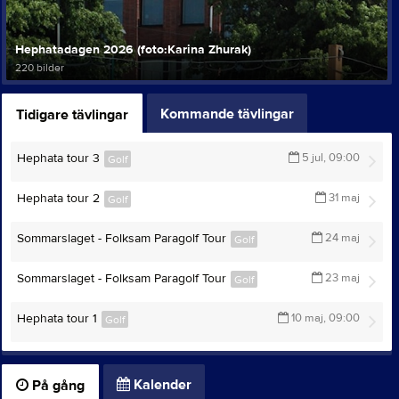
Hephatadagen 2026 (foto:Karina Zhurak)
220 bilder
Kommande tävlingar
Tidigare tävlingar
Hephata tour 3
5 jul, 09:00
Golf
Hephata tour 2
31 maj
Golf
Sommarslaget - Folksam Paragolf Tour
24 maj
Golf
Sommarslaget - Folksam Paragolf Tour
23 maj
Golf
Hephata tour 1
10 maj, 09:00
Golf
Kalender
På gång